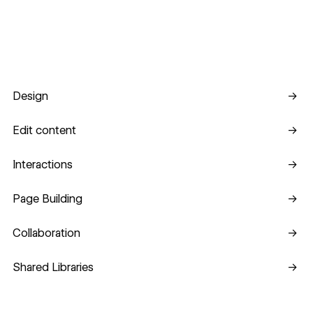
Design
Design
→
Edit content
Edit content
→
Interactions
Interactions
→
Page Building
Page Building
→
Collaboration
Collaboration
→
Shared Libraries
Shared Libraries
→