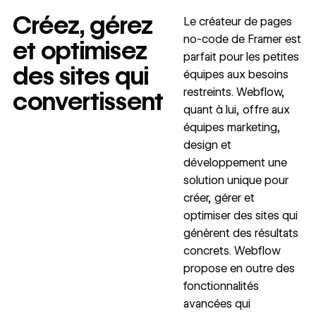
Créez, gérez
Le créateur de pages
Read
→
no-code de Framer est
et optimisez
story
parfait pour les petites
des sites qui
équipes aux besoins
restreints. Webflow,
convertissent
quant à lui, offre aux
équipes marketing,
design et
développement une
solution unique pour
créer, gérer et
optimiser des sites qui
génèrent des résultats
concrets. Webflow
propose en outre des
fonctionnalités
avancées qui