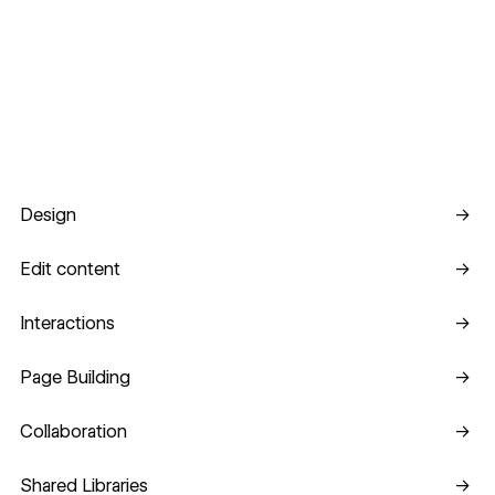
Design
Design
→
Edit content
Edit content
→
Interactions
Interactions
→
Page Building
Page Building
→
Collaboration
Collaboration
→
Shared Libraries
Shared Libraries
→