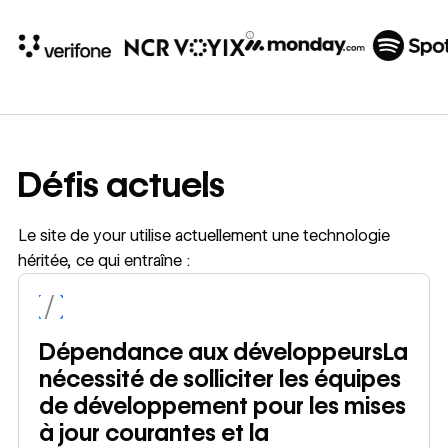
10x
In cost savings
annually
Défis actuels
Read
→
story
Le site de your utilise actuellement une technologie
héritée, ce qui entraîne :
Dépendance aux développeursLa
nécessité de solliciter les équipes
de développement pour les mises
à jour courantes et la