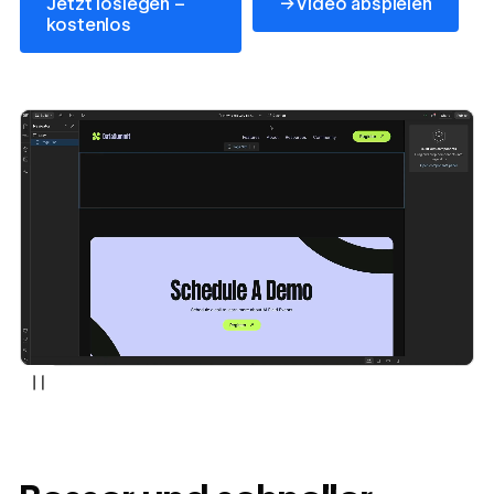
→
Jetzt loslegen –
Video abspielen
kostenlos
https://www.youtube.com/w