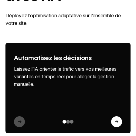
Déployez l’optimisation adaptative sur l’ensemble de
votre site.
Automatisez les décisions
Priorisez la conversion
Créez davantage
Laissez l’IA orienter le trafic vers vos meilleures
Optimisez les performances en exploitant les
Demandez à AI Assistant de rédiger et de
variantes en temps réel pour alléger la gestion
métriques de conversion en bas de funnel, et
recommander rapidement de nouvelles variantes
manuelle.
pas seulement l’engagement superficiel.
en fonction du contenu de la page et des
bonnes pratiques.
→
→