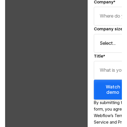
Company*
Company size*
Title*
Watch
demo
By submitting thi
form, you agree 
Webflow’s
Terms
Service
and
Priv