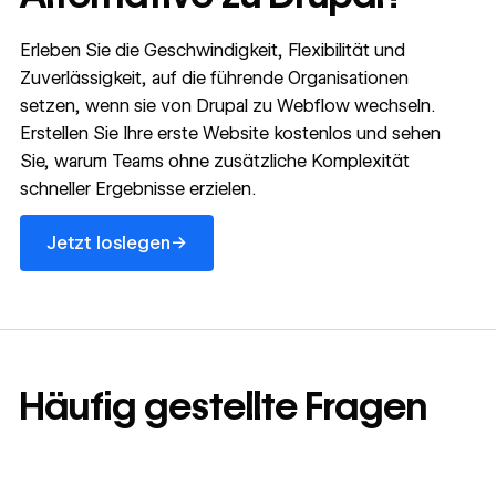
Webflow
Enterprise
Erleben Sie die Geschwindigkeit, Flexibilität und
umfasst
Zuverlässigkeit, auf die führende Organisationen
dedizierte CSMs
setzen, wenn sie von Drupal zu Webflow wechseln.
und SAs sowie
Erstellen Sie Ihre erste Website kostenlos und sehen
spezialisierten
Sie, warum Teams ohne zusätzliche Komplexität
24/7-Support.
schneller Ergebnisse erzielen.
Jetzt loslegen
→
Jetzt loslegen
Häufig gestellte Fragen