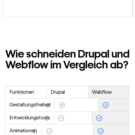
Wie schneiden Drupal und
Webflow im Vergleich ab?
Funktionen
Drupal
Webflow
Gestaltungsfreiheit
Entwickler:innen
Die
Entwicklungstools
können Themes
Möglichkeiten
PHP mit
SEO-
Animationen
und Blöcke
von HTML,