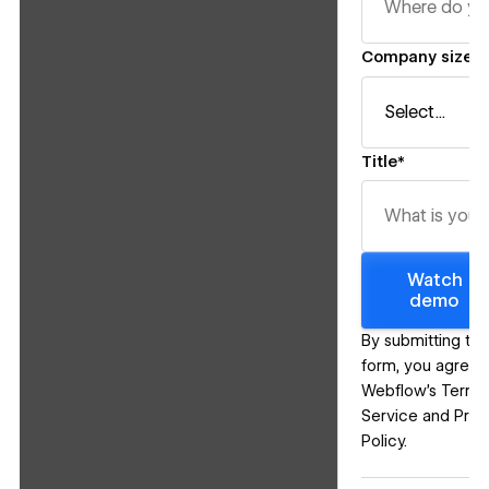
Company size*
Title*
Watch
demo
By submitting thi
form, you agree 
Webflow’s
Terms
Service
and
Priv
Policy
.