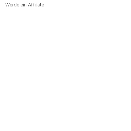
Werde ein Affiliate
Werde ein globaler Führer
Finde ein Meetup in deiner Nähe
Hilfe erhalten
Unterstützung
Preise
Status
Community-Hub
Wunschliste
©
2026
Webflow, Inc. Alle Rechte vorbehalten
Webflows Startseite